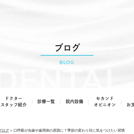
歩10秒の歯医者｜ウィズ歯科クリニック｜松戸市・託児対応・土曜18時まで
ブログ
BLOG
ドクター
セカンド
診療一覧
院内設備
スタッフ紹介
オピニオン
お
虫歯治療・根管治療
歯周病治療
ブログ
口呼吸が虫歯や歯周病の原因に？季節の変わり目に気をつけたい習慣
予防歯科
小児歯科