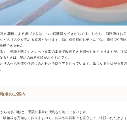
や秋の花粉による鼻づまりは、つい口呼吸を招きがちです。しかし、口呼吸はお口
などのリスクを高める原因となります。特に成長期のお子さんでは、歯並びや顎
軽視できません。
る」「乾燥を防ぐ」といった日常の工夫で改善できる部分も多くありますが、症
なるときは、早めの歯科相談がおすすめです。
とりの生活習慣や体調に合わせた予防ケアを行っています。気になる症状がある
。
輪場のご案内
駅から徒歩10秒と、通院に非常に便利な立地にございます。
・駐輪場も完備しておりますので、お車や自転車でも安心してご来院いただけま