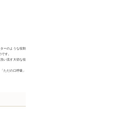
ルターのような役割
のです。
を洗い流す大切な役
は「ただの
口
呼吸
」