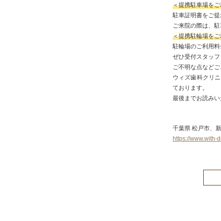
＜提携駐車場をご
駐車証明書をご提
ご来院の際は、駐
＜提携駐輪場をご
駐輪場のご利用料
ぜひ受付スタッフ
ご不明な点などご
ウィズ歯科クリニ
ております。
最後までお読みい
千葉県 松戸市、
https://www.with-