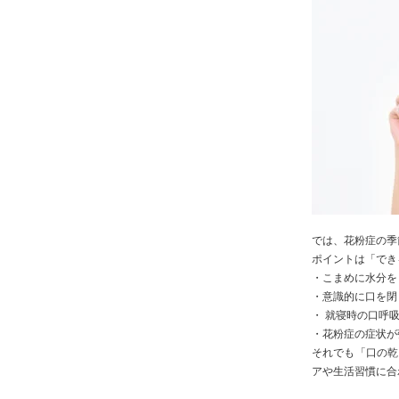
では、花粉症の季
ポイントは「でき
・こまめに水分を
・意識的に
口
を閉
・ 就寝時の
口
呼
・花粉症の症状が
それでも「
口
の乾
アや生活習慣に合