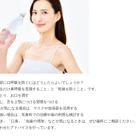
節に
口
呼吸
を防ぐにはどうしたらよいでしょうか？
るだけ鼻
呼吸
を意識すること」と「乾燥を防ぐこと」です。
とり、お
口
を潤す
じ、舌を上顎につける習慣をつける
吸
が気になる場合は、マスクや加湿器を活用する
強い場合は、耳鼻科での治療や薬の利用も検討する
き」「
口
臭」「虫歯の増加」などが気になるときは、ぜひ歯科にご相談ください
わせたアドバイスを行っています。