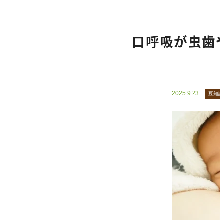
口呼吸が虫歯
2025.9.23
豆知