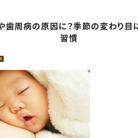
小児矯正
インプラント
入れ歯
口腔外科（外傷）
や歯周病の原因に？季節の変わり目
審美治療・セラミック
ホワイトニング
習慣
親知らず抜歯専門外来
矯正歯科
ナイトガード（歯ぎしり・
食いしばり）
識