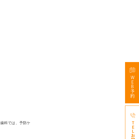
WEB予約
。歯科では、予防ケ
047-3