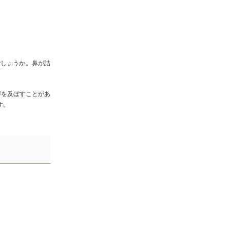
でしょうか。鼻が詰
響を及ぼすことがあ
す。