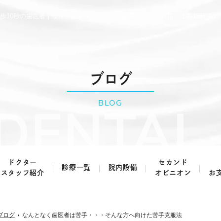
歩10秒の歯医者｜ウィズ歯科クリニック｜松戸市・託児対応・土曜18時まで
ブログ
BLOG
ドクター
セカンド
診療一覧
院内設備
スタッフ紹介
オピニオン
お
虫歯治療・根管治療
歯周病治療
ブログ
なんとなく歯医者は苦手・・・そんな方へ向けた苦手克服法
予防歯科
小児歯科