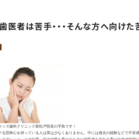
小児矯正
インプラント
入れ歯
口腔外科（外傷）
く歯医者は苦手・・・そんな方へ向けた
審美治療・セラミック
ホワイトニング
親知らず抜歯専門外来
矯正歯科
ナイトガード（歯ぎしり・
食いしばり）
ウィズ歯科クリニック新松戸院長の手島です！
する恐怖心を持っている人は実は少なくありません。中には過去の経験などで不安