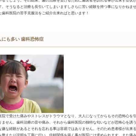
ゃるでしょう。その結果、歯の治療を受けるために歯医者を訪れる事が出来ず症状
す。そうなると治療も長引いてしまいますしさらに苦い経験を持つ事になりかねま
た歯科医院の苦手克服法をご紹介出来ればと思います！
人にも多い 歯科恐怖症
医院で受けた痛みやストレスがトラウマとなり、大人になってからもその恐怖心を
りません。歯科治療の音や痛み、それから歯科医院の独特な匂いなどが恐怖心を誘
な嫌な経験があるとそれを忘れる事は容易ではありません。そのため患者様が出来
を整えたり説明を丁寧に行い、信頼関係を築く事が医院には求められます。また痛