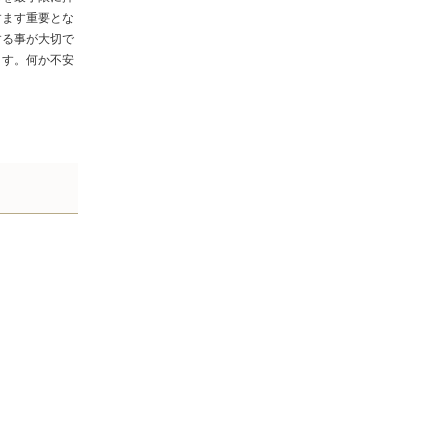
すます重要とな
する事が大切で
ます。何か不安