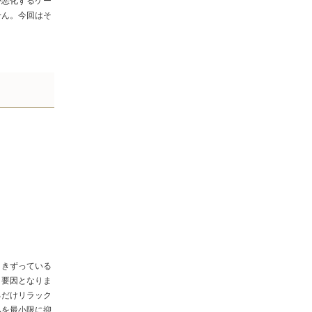
が悪化するケー
せん。今回はそ
引きずっている
う要因となりま
るだけリラック
みを最小限に抑