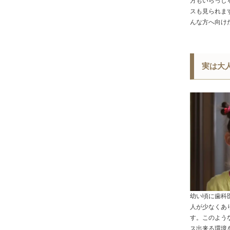
方もいらっし
スも見られま
んな方へ向け
実は大
幼い頃に歯科
人が少なくあ
す。このよう
ス出来る環境