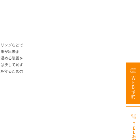
セリングなどで
る事が出来ま
を温める装置を
事は決して恥ず
康を守るための
WEB予約
047-3