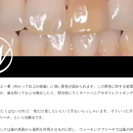
上一番（向かって右上の前歯）に強い変色が認められます。この変色に対する処
が、歯を削ってかぶせ物をしたり、部分的にラミネートべニアやダイレクトボン
りたくはないけれど、色だけ直したいという方もいらっしゃいます。そういった方
リーチ」という治療法です。
ングは歯の表面から薬剤を作用させるのに対し、ウォーキングブリーチでは歯の