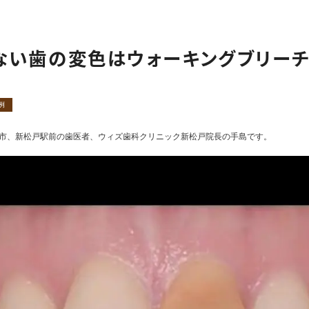
小児矯正
インプラント
入れ歯
口腔外科（外傷）
ない歯の変色はウォーキングブリーチ
審美治療・セラミック
ホワイトニング
親知らず抜歯専門外来
矯正歯科
ナイトガード（歯ぎしり・
例
食いしばり）
市、新松戸駅
前の歯医者、ウィズ歯科クリニック新松戸院長の手島です。