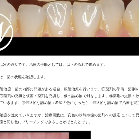
は次の通りです。治療の手順としては、以下の流れで進めます。
は、歯の状態を確認します。
管治療：歯の内部に問題がある場合、根管治療を行います。②薬剤の準備：薬剤
③薬剤の充填と仮蓋：薬剤を充填し、仮の詰め物で封をします。④薬剤の交換：
ていきます。⑤最終的な詰め物：希望の色になったら、最終的な詰め物で治療を完
治療を進めていきますが、治療回数は、変色の状態や歯の薬剤への反応によって異
歯と同じ色にブリーチングできることがほとんどです。