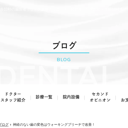
歩10秒の歯医者｜ウィズ歯科クリニック｜松戸市・託児対応・土曜18時まで
ブログ
BLOG
ドクター
セカンド
診療一覧
院内設備
スタッフ紹介
オピニオン
お
虫歯治療・根管治療
歯周病治療
ブログ
神経のない歯の変色はウォーキングブリーチで改善！
予防歯科
小児歯科