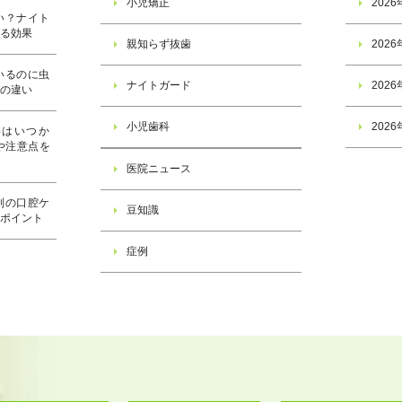
小児矯正
202
い？ナイト
きる効果
親知らず抜歯
202
いるのに虫
ナイトガード
202
子の違い
小児歯科
202
事はいつか
や注意点を
医院ニュース
別の口腔ケ
豆知識
のポイント
症例