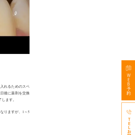
WEB予約
を入れるためのスペ
数日後に薬剤を交換
了します。
なりますが、1～5
047-3