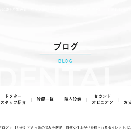
歩10秒の歯医者｜ウィズ歯科クリニック｜松戸市・託児対応・土曜18時まで
ブログ
BLOG
ドクター
セカンド
診療一覧
院内設備
スタッフ紹介
オピニオン
お
虫歯治療・根管治療
歯周病治療
ブログ
【症例】すきっ歯の悩みを解消！自然な仕上がりを得られるダイレクトボ
予防歯科
小児歯科