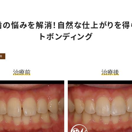
小児矯正
インプラント
入れ歯
口腔外科（外傷）
っ歯の悩みを解消！自然な仕上がりを得
審美治療・セラミック
ホワイトニング
トボンディング
親知らず抜歯専門外来
矯正歯科
ナイトガード（歯ぎしり・
食いしばり）
例
治療前
治療後