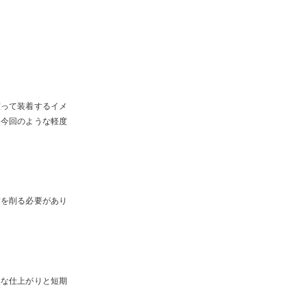
渡って装着するイメ
。今回のような軽度
歯を削る必要があり
然な仕上がりと短期