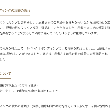
ディングの治療の流れ
ウンセリングと診断を行い、患者さまのご希望やお悩みを伺いながら治療計画を
い、理想の形をワックス模型で確認していただきました。患者さまにその模型を
を共有することで安心して治療に臨んでいただけるように配慮しています。
の同意を得た上で、ダイレクトボンディングによる治療を開始しました。治療は1
自然に埋めることができました。施術後、患者さまは見た目の改善に大変満足され
した。
について
施術で1本あたり2万円（税別）
の施術で完了し、時間的な負担も軽減されました。
ィングの最大の魅力は、費用と治療期間の両方を抑えられる点です。今回の治療で