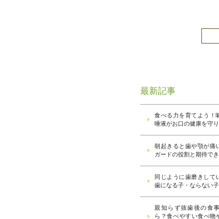
最新記事
食べる力を育てよう！
唾液がお口の健康を守
朝起きると歯や顎が痛
ガードの役割と期待で
同じように歯磨きして
歯になる子・ならない
親知らず抜歯後の食
ら？食べやすい食べ物