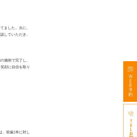
立てました。次に、
確認していただき、
回の施術で完了し、
、笑顔に自信を取り
WEB予約
047-3
は、前歯2本に対し