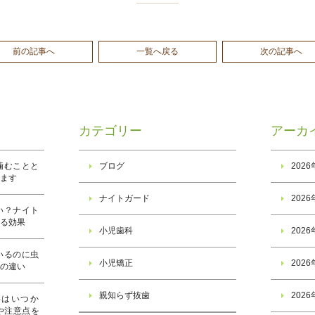
前の記事へ
一覧へ戻る
次の記事へ
カテゴリー
アーカ
噛むことと
ブログ
202
ります
ナイトガード
202
い？ナイト
きる効果
小児歯科
202
いるのに虫
小児矯正
202
子の違い
親知らず抜歯
202
事はいつか
や注意点を