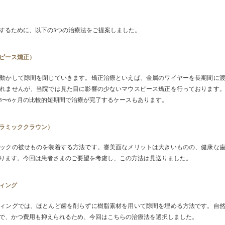
するために、以下の3つの治療法をご提案しました。
ピース矯正）
動かして隙間を閉じていきます。矯正治療といえば、金属のワイヤーを長期間に
れませんが、当院では見た目に影響の少ないマウスピース矯正を行っております
3〜6ヶ月の比較的短期間で治療が完了するケースもあります。
ラミッククラウン）
ックの被せものを装着する方法です。審美面なメリットは大きいものの、健康な
ります。今回は患者さまのご要望を考慮し、この方法は見送りました。
ィング
ィングでは、ほとんど歯を削らずに樹脂素材を用いて隙間を埋める方法です。自
で、かつ費用も抑えられるため、今回はこちらの治療法を選択しました。