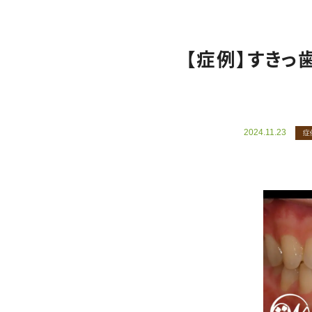
【症例】すき
2024.11.23
症