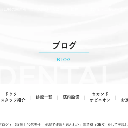
歩10秒の歯医者｜ウィズ歯科クリニック｜松戸市・託児対応・土曜18時まで
ブログ
BLOG
ドクター
セカンド
診療一覧
院内設備
スタッフ紹介
オピニオン
お
虫歯治療・根管治療
歯周病治療
ブログ
【症例】40代男性 「他院で抜歯と言われた」骨造成（GBR）をして実現
予防歯科
小児歯科