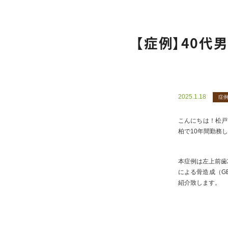
【症例】40代
2025.1.18
症
こんにちは！松戸
柏で10年間勤務
本症例は左上前歯
による骨造成（G
紹介致します。