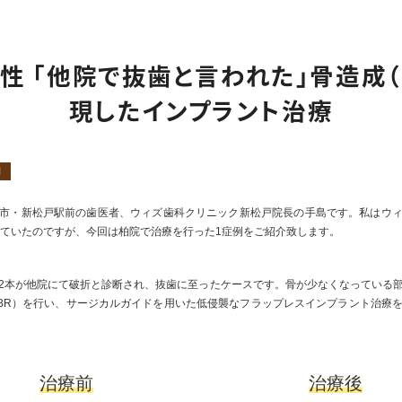
小児矯正
インプラント
入れ歯
口腔外科（外傷）
男性 「他院で抜歯と言われた」骨造成（
審美治療・セラミック
ホワイトニング
現したインプラント治療
親知らず抜歯専門外来
矯正歯科
ナイトガード（歯ぎしり・
食いしばり）
例
市・新松戸駅前の歯医者、ウィズ歯科クリニック新松戸院長の手島です。私はウ
していたのですが、今回は柏院で治療を行った1症例をご紹介致します。
2本が他院にて破折と診断され、抜歯に至ったケースです。骨が少なくなっている
BR）を行い、サージカルガイドを用いた低侵襲なフラップレスインプラント治療
治療前
治療後