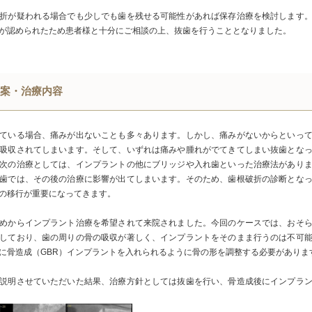
折が疑われる場合でも少しでも歯を残せる可能性があれば保存治療を検討します
が認められたため患者様と十分にご相談の上、抜歯を行うこととなりました。
案・治療内容
ている場合、痛みが出ないことも多々あります。しかし、痛みがないからといっ
吸収されてしまいます。そして、いずれは痛みや腫れがでてきてしまい抜歯とな
次の治療としては、インプラントの他にブリッジや入れ歯といった治療法があり
歯では、その後の治療に影響が出てしまいます。そのため、歯根破折の診断とな
の移行が重要になってきます。
めからインプラント治療を希望されて来院されました。今回のケースでは、おそ
しており、歯の周りの骨の吸収が著しく、インプラントをそのまま行うのは不可
に骨造成（GBR）インプラントを入れられるように骨の形を調整する必要がありま
説明させていただいた結果、治療方針としては抜歯を行い、骨造成後にインプラ