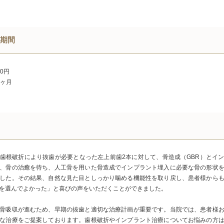
期間
00円
6ヶ月
歯根破折により抜歯が必要となった左上前歯2本に対して、骨造成（GBR）とイ
、骨の治癒を待ち、人工骨を用いた骨造成でインプラント埋入に必要な骨の形状
した。その結果、自然な見た目としっかり噛める機能性を取り戻し、患者様から
を選んでよかった」と喜びの声をいただくことができました。
骨吸収が進むため、早期の抜歯と適切な治療計画が重要です。当院では、患者様
な治療をご提案しております。歯根破折やインプラント治療についてお悩みの方