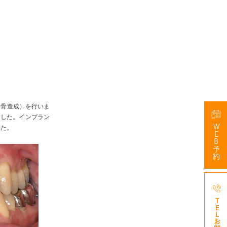
（骨造成）を行いま
ました。インプラン
WEB予約
した。
047-3