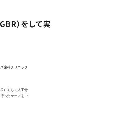
クリーンスタッフ
採用情報
GBR）をして実
ィズ歯科クリニック
部位に対して人工骨
を行ったケースをご