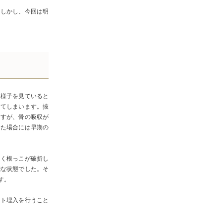
。しかし、今回は明
て様子を見ていると
ってしまいます。抜
ますが、骨の吸収が
った場合には早期の
らく根っこが破折し
能な状態でした。そ
す。
ント埋入を行うこと