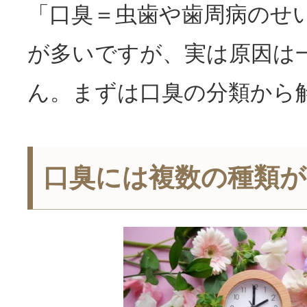
「
口臭
＝虫歯や歯周病のせ
が多いですが、実は原因は
ん。まずは
口臭
の分類から
口臭には複数の種類