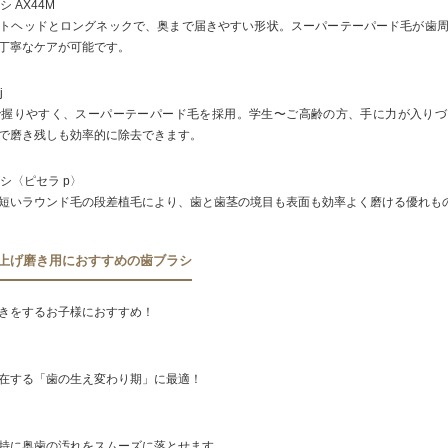
シ AX44M
トヘッドとロングネックで、奥まで届きやすい形状。スーパーテーパード毛が歯
丁寧なケアが可能です。
j
で握りやすく、スーパーテーパード毛を採用。学生〜ご高齢の方、手に力が入りづ
で磨き残しも効率的に除去できます。
ラシ〈ピセラ p〉
短いラウンド毛の段差植毛により、歯と歯茎の境目も表面も効率よく磨ける優れも
仕上げ磨き用におすすめの歯ブラシ
きをするお子様におすすめ！
在する「歯の生え変わり期」に最適！
特に奥歯の汚れをスムーズに落とせます。