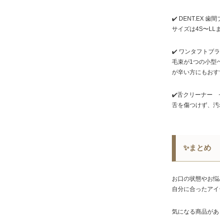
✔️ DENT.EX 歯
サイズは4S〜L
✔️ ワンタフトブラシ
毛束が1つの小型
が辛い方にもおす
✔️舌クリーナー
舌を傷つけず、汚
✨まとめ
お口の状態やお悩
自分に合ったアイ
気になる商品があ