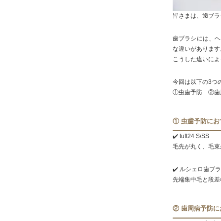
皆さまは、歯ブラ
歯ブラシには、ヘ
な違いがあります
こうした違いによ
今回は以下の3つ
①虫歯予防 ②歯
① 虫歯予防に
✔️ tuft24 S/SS
毛先が丸く、毛束
✔️ ルシェロ歯ブ
先端集中毛と段差
② 歯周病予防