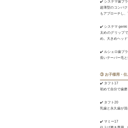
✔️ システマ歯ブラ
超薄型のコンパク
もアプローチし、
✔️ システマ genki 
太めのグリップ
め。大きめヘッド
✔️ ルシェロ歯ブ
長いテーパー毛と
③ お子様用・
✔️ タフト17
初めて自分で歯磨
✔️ タフト20
乳歯と永久歯が混
✔️ マミー17
仕上げ磨き専用。