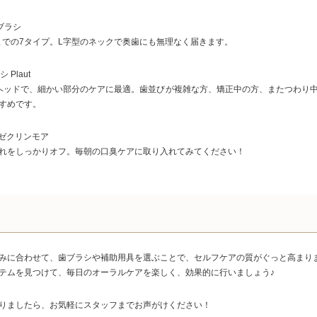
間ブラシ
Lまでの7タイプ。L字型のネックで奥歯にも無理なく届きます。
 Plaut
ヘッドで、細かい部分のケアに最適。歯並びが複雑な方、矯正中の方、またつわり
すめです。
 ゼクリンモア
れをしっかりオフ。毎朝の口臭ケアに取り入れてみてください！
みに合わせて、歯ブラシや補助用具を選ぶことで、セルフケアの質がぐっと高まり
テムを見つけて、毎日のオーラルケアを楽しく、効果的に行いましょう♪
りましたら、お気軽にスタッフまでお声がけください！