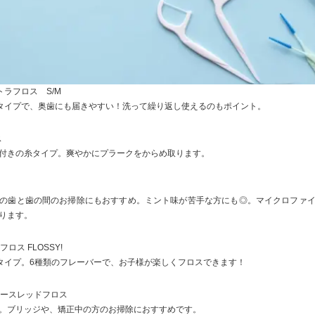
ウルトラフロス S/M
タイプで、奥歯にも届きやすい！洗って繰り返し使えるのもポイント。
ス
付きの糸タイプ。爽やかにプラークをからめ取ります。
の歯と歯の間のお掃除にもおすすめ。ミント味が苦手な方にも◎。マイクロファ
ります。
ロス FLOSSY!
タイプ。6種類のフレーバーで、お子様が楽しくフロスできます！
ージースレッドフロス
。ブリッジや、矯正中の方のお掃除におすすめです。