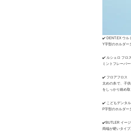
✔️ DENT.EX 
Y字型のホルダー
✔️ ルシェロ フロ
ミントフレーバー
✔️ フロアフロス
太めの糸で、子供
をしっかり絡め取
✔️ こどもデンタルフ
P字型のホルダー
✔️BUTLER イ
両端が硬いタイプ