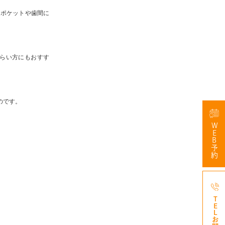
周ポケットや歯間に
らい方にもおすす
のです。
WEB予約
047-3