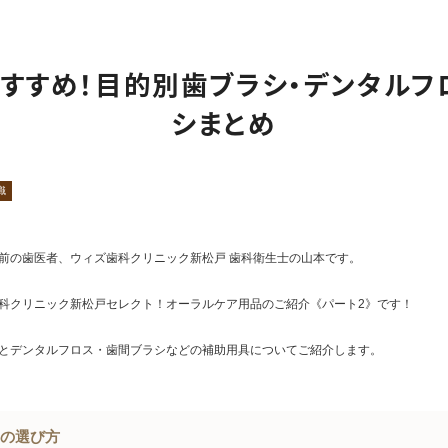
小児矯正
インプラント
入れ歯
口腔外科（外傷）
すすめ！目的別歯ブラシ・デンタルフ
審美治療・セラミック
ホワイトニング
シまとめ
親知らず抜歯専門外来
矯正歯科
ナイトガード（歯ぎしり・
食いしばり）
識
前の歯医者、ウィズ歯科クリニック新松戸 歯科衛生士の山本です。
科クリニック新松戸セレクト！オーラルケア用品のご紹介《パート2》です！
とデンタルフロス・歯間ブラシなどの補助用具についてご紹介します。
シの選び方