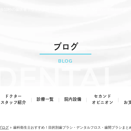
歩10秒の歯医者｜ウィズ歯科クリニック｜松戸市・託児対応・土曜18時まで
ブログ
BLOG
ドクター
セカンド
診療一覧
院内設備
スタッフ紹介
オピニオン
お
虫歯治療・根管治療
歯周病治療
ブログ
歯科衛生士おすすめ！目的別歯ブラシ・デンタルフロス・歯間ブラシまと
予防歯科
小児歯科